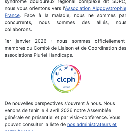
syndrome douloureux régional complexe dit SDRC,
à l'application de l'article 200 du CGI.
nous vous orientons vers l'
Association Algodystrophie
France
. Face à la maladie, nous ne sommes par
Notre association est désintéressée,
concurrents, nous sommes des alliés, nous
elle est à but non lucratif.
collaborons.
Pour en savoir plus, cliquez sur le
1er janvier 2026 : nous sommes officiellement
bouton ci-dessous.
membres du Comité de Liaison et de Coordination des
associations Pluriel Handicaps.
De nouvelles perspectives s'ouvrent à nous. Nous
venons de tenir le 4 avril 2026 notre Assemblée
générale en présentiel et par visio-confèrence. Vous
pouvez consulter la liste de
nos administrateurs et