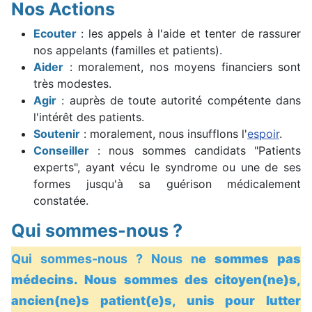
Nos Actions
Ecouter
: les appels à l'aide et tenter de rassurer
nos appelants (familles et patients).
Aider
: moralement, nos moyens financiers sont
très modestes.
Agir
: auprès de toute autorité compétente dans
l'intérêt des patients.
Soutenir
: moralement, nous insufflons l'
espoir
.
Conseiller
: nous sommes candidats "Patients
experts", ayant vécu le syndrome ou une de ses
formes jusqu'à sa guérison médicalement
constatée.
Qui sommes-nous ?
Qui sommes-nous ? Nous n
e sommes pas
médecins.
Nous sommes des citoyen(ne)s,
ancien(ne)s patient(e)s, unis pour lutter