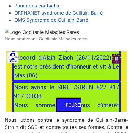
1901 fondée à Vence (06) par Alain
Pour nous contacter
Ziach le 4 février 2017, enregistrée au
ORPHANET syndrome de Guillain-Barré
OMS Syndrome de Guillain-Barré
RNA n° W061008862 en Préfecture de
Vence. L'association a été reprise et
Nous soutenons Occitanie Maladies rares
transférée à Montpellier, déclaration en
Qui sommes-
préfecture le 3 janvier 2023 avec
l'accord d'Alain Ziach (26/11/2022). Il
nous
est notre président d'honneur et vit à Le
Mas (06).
Nous avons le SIRET/SIREN 827 817
917 00038.
Nous sommes reconnus d'intérêt
POUR EN SAVOIR PLUS
général par rescrit de la DDFIP-34 en
Nous luttons contre le syndrome de Guillain-Barré-
date du 2 février 2023 et habilités à
Strolh dit SGB et contre toutes ses formes. Contre le
délivrer des reçus fiscaux donnanr droit