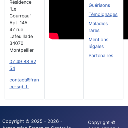
Résidence
Guérisons
"Le
Témoignages
Courreau"
Apt. 145
Maladies
47 rue
rares
Lafeuillade
Mentions
34070
légales
Montpellier
Partenaires
07 49 88 92
54
contact@fran
ce-sgb.fr
Copyright © 2025 - 2026 -
Copyright ©