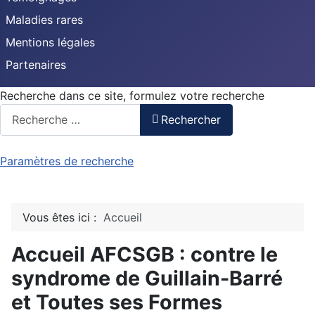
Maladies rares
Mentions légales
Partenaires
Recherche dans ce site, formulez votre recherche
Rechercher
Paramètres de recherche
Vous êtes ici :
Accueil
Accueil AFCSGB : contre le
syndrome de Guillain-Barré
Nous sommes les héritiers de
et Toutes ses Formes
l'ASGB&TSFN SDRC, association loi