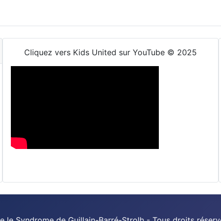
Cliquez vers Kids United sur YouTube © 2025
 le Syndrome de Guillain-Barré-Strolh - Tous droits réserv