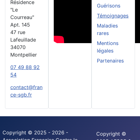
Résidence
Guérisons
"Le
Témoignages
Courreau"
Apt. 145
Maladies
47 rue
rares
Lafeuillade
Mentions
34070
légales
Montpellier
Partenaires
07 49 88 92
54
contact@fran
ce-sgb.fr
Copyright © 2025 - 2026 -
Copyright ©