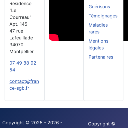
Résidence
Guérisons
"Le
Témoignages
Courreau"
Apt. 145
Maladies
47 rue
rares
Lafeuillade
Mentions
34070
légales
Montpellier
Partenaires
07 49 88 92
54
contact@fran
ce-sgb.fr
Copyright © 2025 - 2026 -
Copyright ©