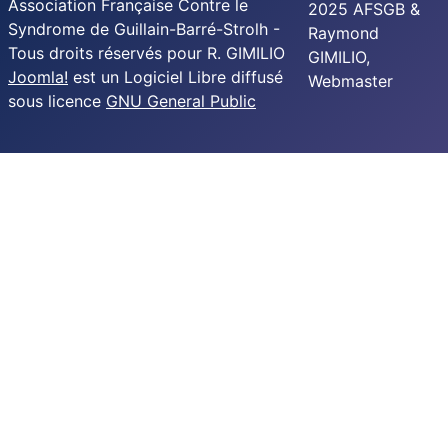
Association Française Contre le
2025 AFSGB &
Syndrome de Guillain-Barré-Strolh -
Raymond
Tous droits réservés pour R. GIMILIO
GIMILIO,
Joomla!
est un Logiciel Libre diffusé
Webmaster
sous licence
GNU General Public